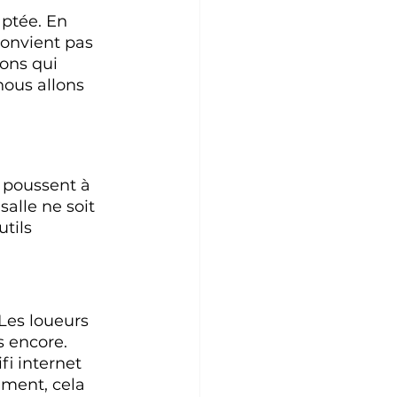
ptée. En 
convient pas 
ons qui 
nous allons 
s poussent à 
salle ne soit 
tils 
Les loueurs 
s encore. 
fi internet 
mment, cela 