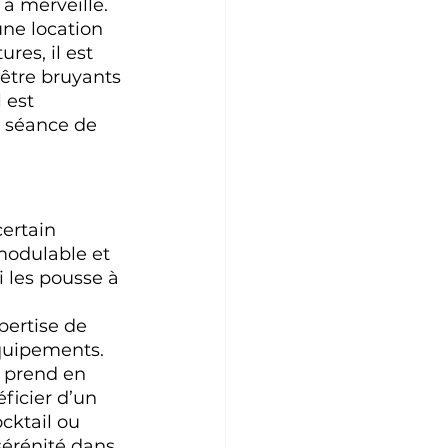
à merveille.
ne location 
res, il est 
 être bruyants 
 est 
e séance de 
ertain 
modulable et 
i les pousse à 
pertise de 
équipements. 
i prend en 
ficier d’un 
cktail ou 
érénité dans 