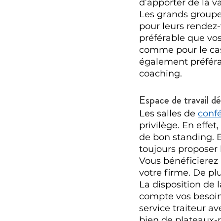
d’apporter de la v
Les grands groupe
pour leurs rendez-v
préférable que vos
comme pour le cas 
également préférab
coaching.
Espace de travail dé
Les salles de 
conf
privilège. En effe
de bon standing. E
toujours proposer l
Vous bénéficierez 
votre firme. De pl
La disposition de l
compte vos besoins
service traiteur a
bien de plateaux-