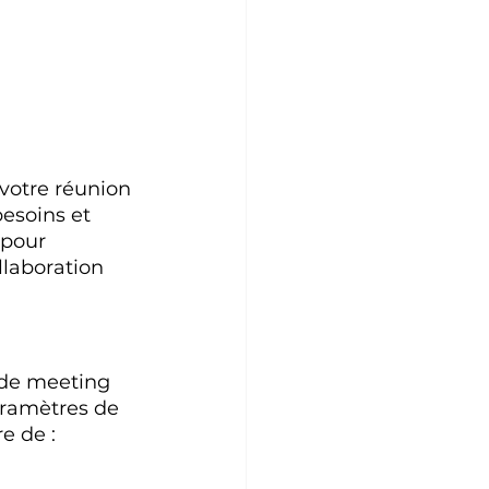
votre réunion 
besoins et 
 pour 
laboration 
 de meeting 
paramètres de 
re de :