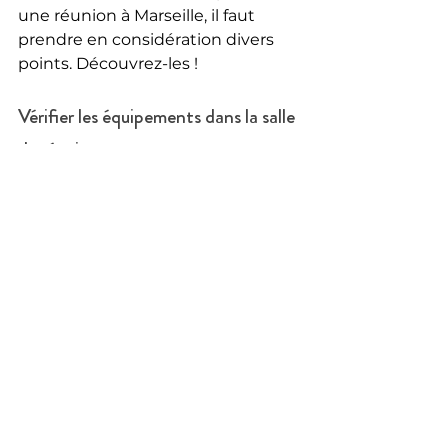
une réunion à Marseille, il faut 
prendre en considération divers 
points. Découvrez-les !
Vérifier les équipements dans la salle 
de réunion
Pour organiser une réunion à 
Marseille, privilégiez une salle bien 
équipée. Parmi les équipements 
indispensables : le projecteur, le 
vidéoprojecteur, le tableau blanc, 
l’écran de projection, la 
climatisation, la télévision, le paper 
board, etc.
Dans la même optique, optez pour 
une salle équipée de la 
connectivité wifi. Dans tous les 