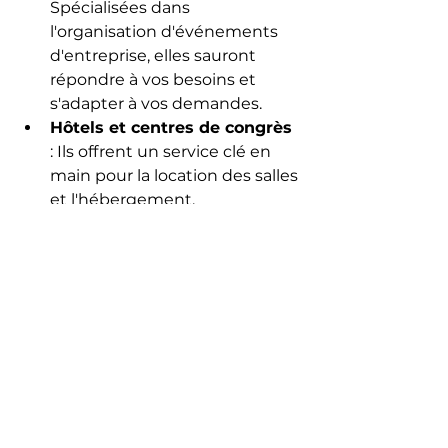
Spécialisées dans 
l'organisation d'événements 
d'entreprise, elles sauront 
répondre à vos besoins et 
s'adapter à vos demandes.
Hôtels et centres de congrès
: Ils offrent un service clé en 
main pour la location des salles 
et l'hébergement.
Prestataires d'animations et 
d'activités
 : Ils proposeront 
des activités sur mesure pour 
vos collaborateurs.
En résumé, organiser un séminaire 
professionnel à Marseille est une 
excellente opportunité pour 
renforcer les liens entre vos 
collaborateurs et leur offrir une 
expérience inoubliable. N'hésitez 