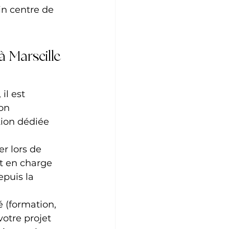
in centre de 
 Marseille 
il est 
on 
tion dédiée 
r lors de 
nt en charge 
puis la 
 (formation, 
votre projet 