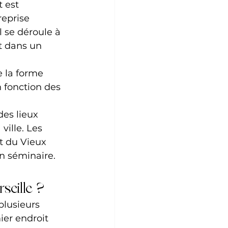
 est 
reprise
l se déroule à 
t dans un 
 la forme 
 fonction des 
es lieux 
ville. Les 
t du Vieux 
in séminaire.
seille ?
plusieurs 
ier endroit 