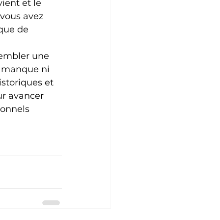
ient et le 
 vous avez 
que de 
sembler une 
e manque ni 
storiques et 
ur avancer 
ionnels 