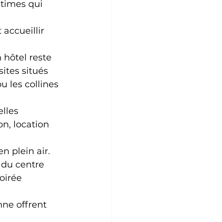
ntimes qui 
accueillir 
 hôtel reste 
ites situés 
u les collines 
lles 
n, location 
n plein air. 
 du centre 
oirée 
ne offrent 