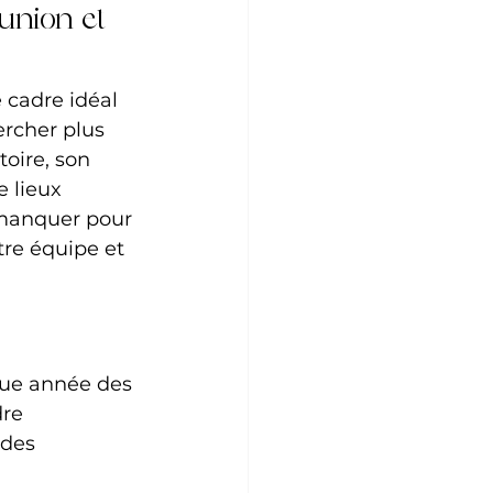
éunion et 
 cadre idéal 
ercher plus 
toire, son 
 lieux 
 manquer pour 
tre équipe et 
aque année des 
dre 
des 